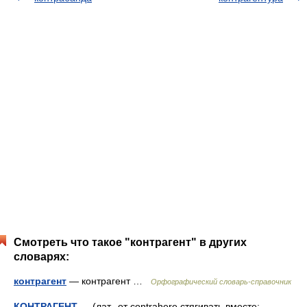
Смотреть что такое "контрагент" в других
словарях:
контрагент
— контрагент …
Орфографический словарь-справочник
КОНТРАГЕНТ
— (лат., от contrahere стягивать вместе;