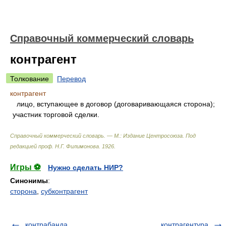
Справочный коммерческий словарь
контрагент
Толкование
Перевод
контрагент
лицо, вступающее в договор (договаривающаяся сторона);
участник торговой сделки.
Справочный коммерческий словарь. — М.: Издание Центросоюза
.
Под
редакцией проф. Н.Г. Филимонова
.
1926
.
Игры ⚽
Нужно сделать НИР?
Синонимы
:
сторона
,
субконтрагент
контрабанда
контрагентура